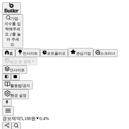
기업·
지수를 입
력해주세
요.
/
를 눌
러 주세
요.
홈
인사이트
포트폴리오
관심기업
스크리너
최근 본 종목
인사이트
활용법/공지
환경 설정
경보제약
5,180
원
0.4%