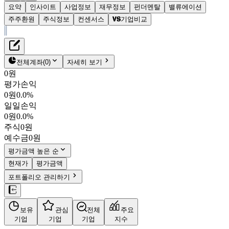
요약
인사이트
사업정보
재무정보
펀더멘탈
밸류에이션
주주환원
주식정보
컨센서스
기업비교
재무정보
테이블 복사하기
경보제약
펀더멘탈
전체계좌
(
0
)
자세히 보기
밸류에이션
0원
주주환원
평가손익
5,180원
0.4
%
컨센서스
0원
0.0%
214390
일일손익
주식정보
KOSPI
0원
0.0%
시가총액
1,238억
원
주식
0원
PBR
0.86
예수금
0원
PER
356.47
fPER
33.47
평가금액 높은 순
배당수익률
0.97%
현재가
평가금액
자사주비율
-
포트폴리오 관리하기
결산월
12
월
26.06
잠정
매출액
752억
/
영업이익
9억
4분기누적
분기
연도
보유
관심
전체
주요
10년
5년
기업
기업
기업
지수