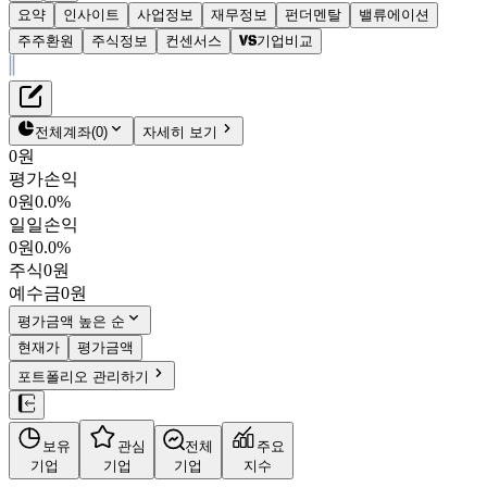
요약
인사이트
사업정보
재무정보
펀더멘탈
밸류에이션
주주환원
주식정보
컨센서스
기업비교
재무정보
테이블 복사하기
케이씨피드
펀더멘탈
전체계좌
(
0
)
자세히 보기
밸류에이션
0원
주주환원
평가손익
2,555원
0.0
%
컨센서스
0원
0.0%
025880
일일손익
주식정보
KOSDAQ
0원
0.0%
시가총액
427억
원
주식
0원
PBR
0.54
예수금
0원
PER
4.05
fPER
-
평가금액 높은 순
배당수익률
6.46%
현재가
평가금액
자사주비율
5.57%
포트폴리오 관리하기
결산월
12
월
4분기누적
분기
연도
10년
5년
보유
관심
전체
주요
주재무제표
기업
기업
기업
지수