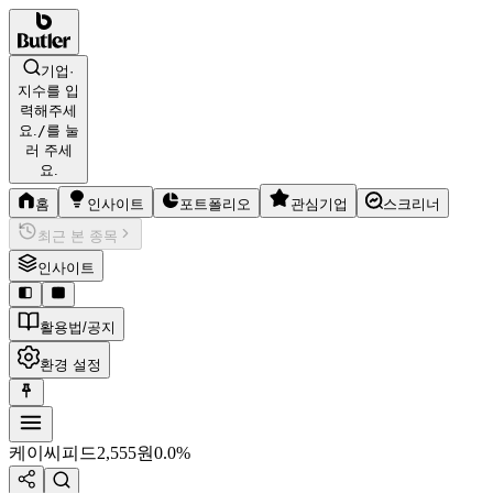
기업·
지수를 입
력해주세
요.
/
를 눌
러 주세
요.
홈
인사이트
포트폴리오
관심기업
스크리너
최근 본 종목
인사이트
활용법/공지
환경 설정
케이씨피드
2,555
원
0.0%