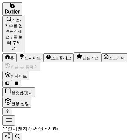
기업·
지수를 입
력해주세
요.
/
를 눌
러 주세
요.
홈
인사이트
포트폴리오
관심기업
스크리너
최근 본 종목
인사이트
활용법/공지
환경 설정
우진비앤지
2,620
원
2.6%