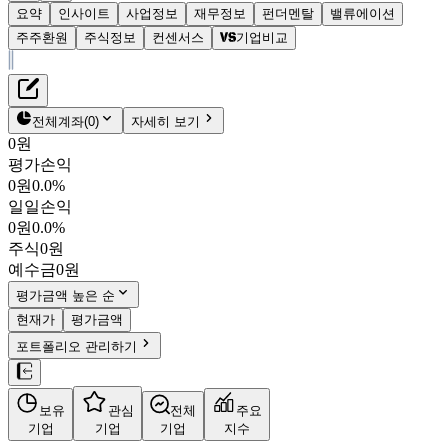
요약
인사이트
사업정보
재무정보
펀더멘탈
밸류에이션
주주환원
주식정보
컨센서스
기업비교
재무정보
테이블 복사하기
우진비앤지
펀더멘탈
전체계좌
(
0
)
자세히 보기
밸류에이션
0원
주주환원
평가손익
2,620원
2.6
%
컨센서스
0원
0.0%
018620
일일손익
주식정보
KOSDAQ
0원
0.0%
시가총액
182억
원
주식
0원
PBR
0.59
예수금
0원
PER
-
fPER
-
평가금액 높은 순
배당수익률
-
현재가
평가금액
자사주비율
-
포트폴리오 관리하기
결산월
12
월
4분기누적
분기
연도
10년
5년
보유
관심
전체
주요
주재무제표
기업
기업
기업
지수