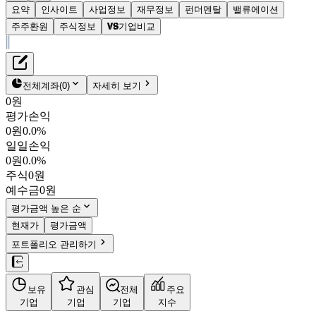
요약
인사이트
사업정보
재무정보
펀더멘탈
밸류에이션
주주환원
주식정보
기업비교
재무정보
테이블 복사하기
광동제약
펀더멘탈
전체계좌
(
0
)
자세히 보기
밸류에이션
0원
주주환원
평가손익
6,630원
2.6
%
주식정보
0원
0.0%
009290
일일손익
KOSPI
0원
0.0%
시가총액
3,302억
원
주식
0원
PBR
0.51
예수금
0원
PER
15.27
fPER
-
평가금액 높은 순
배당수익률
1.51%
현재가
평가금액
자사주비율
0.28%
포트폴리오 관리하기
결산월
12
월
08월 12일
실적발표 예정
4분기누적
분기
연도
보유
관심
전체
주요
10년
5년
기업
기업
기업
지수
주재무제표