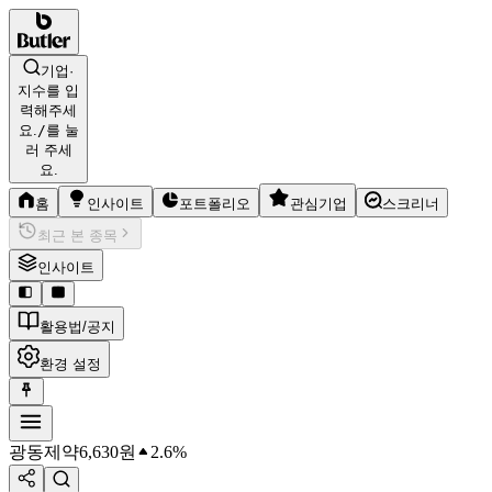
기업·
지수를 입
력해주세
요.
/
를 눌
러 주세
요.
홈
인사이트
포트폴리오
관심기업
스크리너
최근 본 종목
인사이트
활용법/공지
환경 설정
광동제약
6,630
원
2.6%