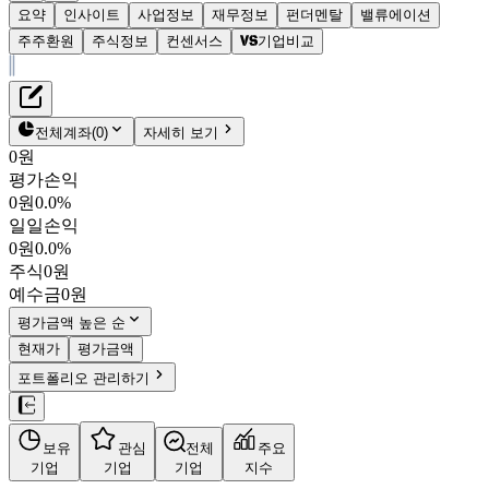
요약
인사이트
사업정보
재무정보
펀더멘탈
밸류에이션
주주환원
주식정보
컨센서스
기업비교
재무정보
테이블 복사하기
금호건설
펀더멘탈
전체계좌
(
0
)
자세히 보기
밸류에이션
0원
주주환원
평가손익
9,670원
1.0
%
컨센서스
0원
0.0%
002990
일일손익
주식정보
KOSPI
0원
0.0%
시가총액
3,603억
원
주식
0원
PBR
1.52
예수금
0원
PER
4.94
fPER
8.20
평가금액 높은 순
배당수익률
2.07%
현재가
평가금액
자사주비율
2.86%
포트폴리오 관리하기
결산월
12
월
4분기누적
분기
연도
10년
5년
보유
관심
전체
주요
주재무제표
기업
기업
기업
지수