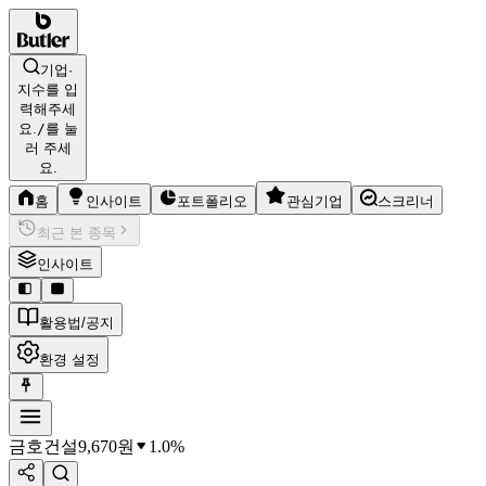
기업·
지수를 입
력해주세
요.
/
를 눌
러 주세
요.
홈
인사이트
포트폴리오
관심기업
스크리너
최근 본 종목
인사이트
활용법/공지
환경 설정
금호건설
9,670
원
1.0%