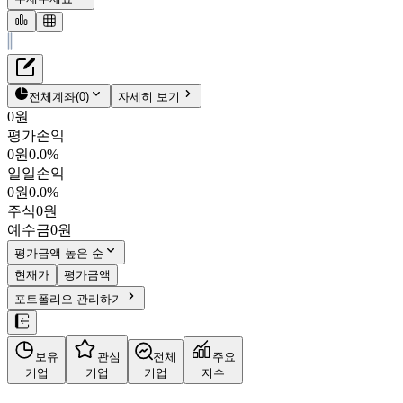
재무정보
테이블 복사하기
비비안
펀더멘탈
전체계좌
(
0
)
자세히 보기
밸류에이션
0원
주주환원
평가손익
5,690원
0.0
%
주식정보
0원
0.0%
002070
일일손익
KOSPI
0원
0.0%
시가총액
137억
원
주식
0원
PBR
0.18
예수금
0원
PER
-
fPER
-
평가금액 높은 순
배당수익률
-
현재가
평가금액
자사주비율
-
포트폴리오 관리하기
결산월
12
월
사업정보
보유
관심
전체
주요
더보기
기업
기업
기업
지수