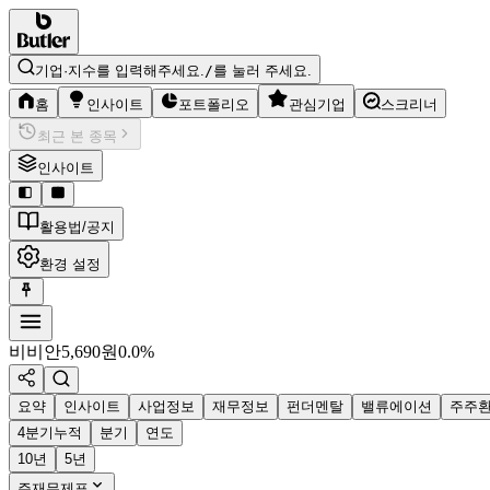
기업·지수를 입력해주세요.
/
를 눌러 주세요.
홈
인사이트
포트폴리오
관심기업
스크리너
최근 본 종목
인사이트
활용법/공지
환경 설정
비비안
5,690
원
0.0%
요약
인사이트
사업정보
재무정보
펀더멘탈
밸류에이션
주주
4분기누적
분기
연도
10년
5년
주재무제표