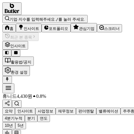
기업·지수를 입력해주세요.
/
를 눌러 주세요.
홈
인사이트
포트폴리오
관심기업
스크리너
최근 본 종목
인사이트
활용법/공지
환경 설정
휴니드
4,430
원
0.8%
요약
인사이트
사업정보
재무정보
펀더멘탈
밸류에이션
주주
4분기누적
분기
연도
10년
5년