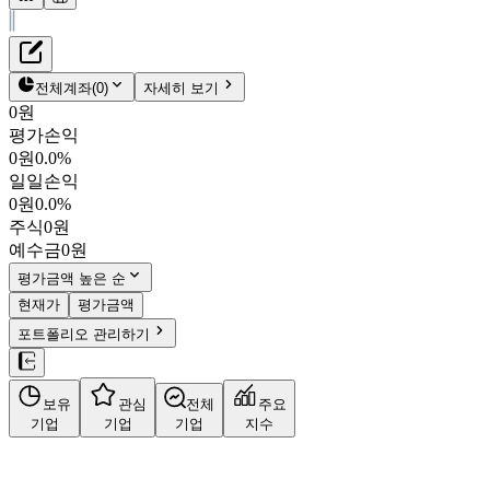
재무정보
테이블 복사하기
휴니드
펀더멘탈
전체계좌
(
0
)
자세히 보기
밸류에이션
0원
주주환원
평가손익
4,430원
0.8
%
컨센서스
0원
0.0%
005870
일일손익
주식정보
KOSPI
0원
0.0%
시가총액
625억
원
주식
0원
PBR
0.39
예수금
0원
PER
-
fPER
-
평가금액 높은 순
배당수익률
-
현재가
평가금액
자사주비율
7.26%
포트폴리오 관리하기
결산월
12
월
사업정보
보유
관심
전체
주요
더보기
기업
기업
기업
지수