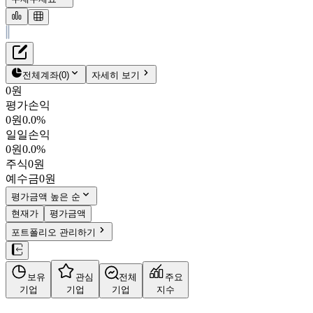
재무정보
테이블 복사하기
대창단조
펀더멘탈
전체계좌
(
0
)
자세히 보기
밸류에이션
0원
주주환원
평가손익
5,860원
0.8
%
주식정보
0원
0.0%
015230
일일손익
KOSPI
0원
0.0%
시가총액
1,591억
원
주식
0원
PBR
0.48
예수금
0원
PER
5.20
fPER
-
평가금액 높은 순
배당수익률
3.07%
현재가
평가금액
자사주비율
6.75%
포트폴리오 관리하기
결산월
12
월
사업정보
보유
관심
전체
주요
더보기
기업
기업
기업
지수