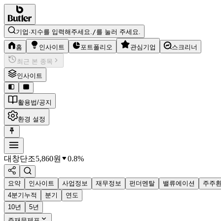
기업·지수를 입력해주세요.
/
를 눌러 주세요.
홈
인사이트
포트폴리오
관심기업
스크리너
최근 본 종목
인사이트
활용법/공지
환경 설정
대창단조
5,860
원
0.8%
요약
인사이트
사업정보
재무정보
펀더멘탈
밸류에이션
주주
4분기누적
분기
연도
10년
5년
주재무제표