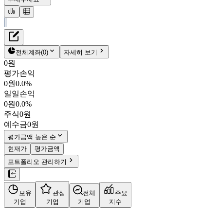
재무정보
테이블 복사하기
대한제분
펀더멘탈
전체계좌
(
0
)
자세히 보기
밸류에이션
0원
주주환원
평가손익
11,600원
0.8
%
주식정보
0원
0.0%
001130
일일손익
KOSPI
0원
0.0%
시가총액
1,960억
원
주식
0원
PBR
0.19
예수금
0원
PER
-
fPER
-
평가금액 높은 순
배당수익률
3.45%
현재가
평가금액
자사주비율
2.38%
포트폴리오 관리하기
결산월
12
월
사업정보
보유
관심
전체
주요
더보기
기업
기업
기업
지수