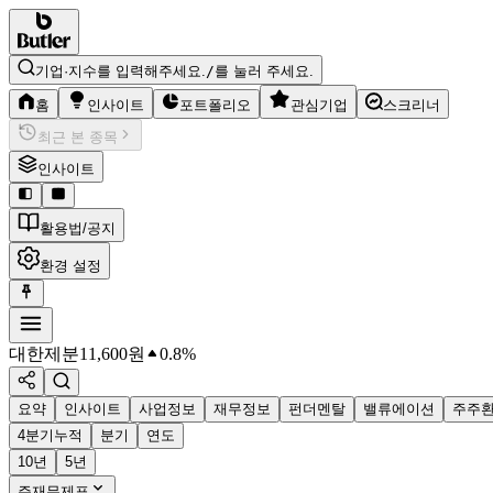
기업·지수를 입력해주세요.
/
를 눌러 주세요.
홈
인사이트
포트폴리오
관심기업
스크리너
최근 본 종목
인사이트
활용법/공지
환경 설정
대한제분
11,600
원
0.8%
요약
인사이트
사업정보
재무정보
펀더멘탈
밸류에이션
주주
4분기누적
분기
연도
10년
5년
주재무제표