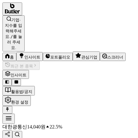
기업·
지수를 입
력해주세
요.
/
를 눌
러 주세
요.
홈
인사이트
포트폴리오
관심기업
스크리너
최근 본 종목
인사이트
활용법/공지
환경 설정
대한광통신
14,040
원
22.5%