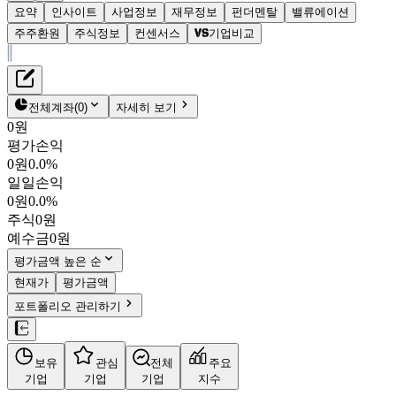
요약
인사이트
사업정보
재무정보
펀더멘탈
밸류에이션
주주환원
주식정보
컨센서스
기업비교
재무정보
테이블 복사하기
대한광통신
펀더멘탈
전체계좌
(
0
)
자세히 보기
밸류에이션
0원
주주환원
평가손익
14,040원
22.5
%
컨센서스
0원
0.0%
010170
일일손익
주식정보
KOSDAQ
0원
0.0%
시가총액
2조 1,830억
원
주식
0원
PBR
18.82
예수금
0원
PER
-
fPER
-
평가금액 높은 순
배당수익률
-
현재가
평가금액
자사주비율
-
포트폴리오 관리하기
결산월
12
월
4분기누적
분기
연도
10년
5년
보유
관심
전체
주요
주재무제표
기업
기업
기업
지수