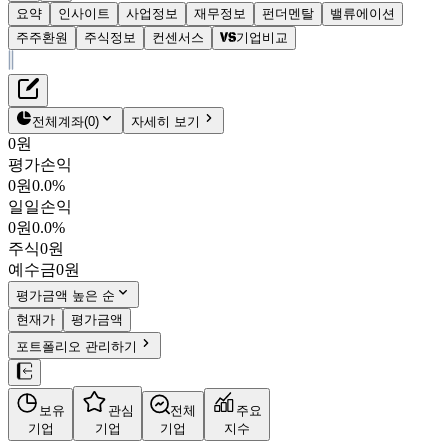
요약
인사이트
사업정보
재무정보
펀더멘탈
밸류에이션
주주환원
주식정보
컨센서스
기업비교
재무정보
테이블 복사하기
대한항공
펀더멘탈
전체계좌
(
0
)
자세히 보기
밸류에이션
0원
주주환원
평가손익
27,500원
2.2
%
컨센서스
0원
0.0%
003490
일일손익
주식정보
KOSPI
0원
0.0%
시가총액
10조 1,261억
원
주식
0원
PBR
0.93
예수금
0원
PER
16.47
fPER
32.61
평가금액 높은 순
배당수익률
2.73%
현재가
평가금액
자사주비율
0.00%
포트폴리오 관리하기
결산월
12
월
4분기누적
분기
연도
10년
5년
보유
관심
전체
주요
주재무제표
기업
기업
기업
지수