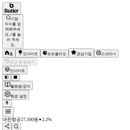
기업·
지수를 입
력해주세
요.
/
를 눌
러 주세
요.
홈
인사이트
포트폴리오
관심기업
스크리너
최근 본 종목
인사이트
활용법/공지
환경 설정
대한항공
27,500
원
2.2%