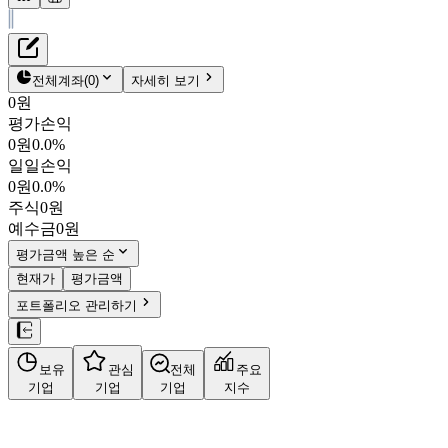
재무정보
테이블 복사하기
동남합성
펀더멘탈
전체계좌
(
0
)
자세히 보기
밸류에이션
0원
주주환원
평가손익
29,200원
1.4
%
주식정보
0원
0.0%
023450
일일손익
KOSPI
0원
0.0%
시가총액
1,022억
원
주식
0원
PBR
1.85
예수금
0원
PER
13.06
fPER
-
평가금액 높은 순
배당수익률
5.39%
현재가
평가금액
자사주비율
4.29%
포트폴리오 관리하기
결산월
12
월
사업정보
보유
관심
전체
주요
더보기
기업
기업
기업
지수