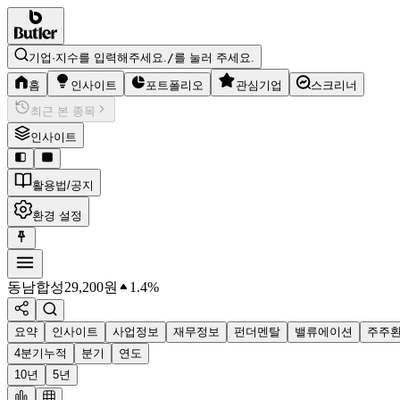
기업·지수를 입력해주세요.
/
를 눌러 주세요.
홈
인사이트
포트폴리오
관심기업
스크리너
최근 본 종목
인사이트
활용법/공지
환경 설정
동남합성
29,200
원
1.4%
요약
인사이트
사업정보
재무정보
펀더멘탈
밸류에이션
주주
4분기누적
분기
연도
10년
5년