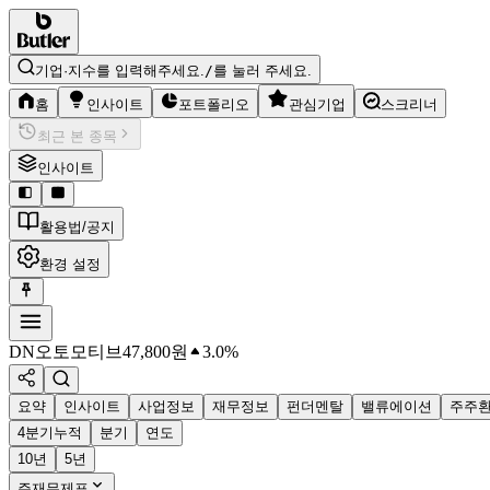
기업·지수를 입력해주세요.
/
를 눌러 주세요.
홈
인사이트
포트폴리오
관심기업
스크리너
최근 본 종목
인사이트
활용법/공지
환경 설정
DN오토모티브
47,800
원
3.0%
요약
인사이트
사업정보
재무정보
펀더멘탈
밸류에이션
주주
4분기누적
분기
연도
10년
5년
주재무제표