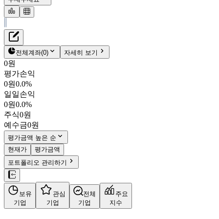
재무정보
테이블 복사하기
DN오토모티브
펀더멘탈
전체계좌
(
0
)
자세히 보기
밸류에이션
0원
주주환원
평가손익
47,800원
3.0
%
컨센서스
0원
0.0%
007340
일일손익
주식정보
KOSPI
0원
0.0%
시가총액
2조 7,968억
원
주식
0원
PBR
1.31
예수금
0원
PER
9.58
fPER
8.72
평가금액 높은 순
배당수익률
2.09%
현재가
평가금액
자사주비율
11.53%
포트폴리오 관리하기
결산월
12
월
사업정보
보유
관심
전체
주요
더보기
기업
기업
기업
지수