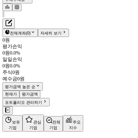
재무정보
테이블 복사하기
스틱인베스트먼트
펀더멘탈
전체계좌
(
0
)
자세히 보기
밸류에이션
0원
주주환원
평가손익
8,030원
0.1
%
주식정보
0원
0.0%
026890
일일손익
KOSPI
0원
0.0%
시가총액
3,113억
원
주식
0원
PBR
1.21
예수금
0원
PER
13.46
fPER
-
평가금액 높은 순
배당수익률
-
현재가
평가금액
자사주비율
13.52%
포트폴리오 관리하기
결산월
12
월
사업정보
보유
관심
전체
주요
더보기
기업
기업
기업
지수