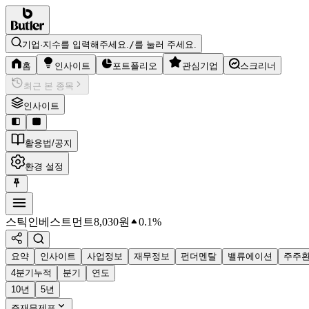
기업·지수를 입력해주세요.
/
를 눌러 주세요.
홈
인사이트
포트폴리오
관심기업
스크리너
최근 본 종목
인사이트
활용법/공지
환경 설정
스틱인베스트먼트
8,030
원
0.1%
요약
인사이트
사업정보
재무정보
펀더멘탈
밸류에이션
주주
4분기누적
분기
연도
10년
5년
주재무제표