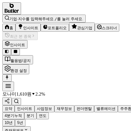
기업·지수를 입력해주세요.
/
를 눌러 주세요.
홈
인사이트
포트폴리오
관심기업
스크리너
최근 본 종목
인사이트
활용법/공지
환경 설정
모나미
1,610
원
2.2%
요약
인사이트
사업정보
재무정보
펀더멘탈
밸류에이션
주주
4분기누적
분기
연도
10년
5년
주재무제표