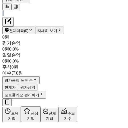
재무정보
테이블 복사하기
모나미
펀더멘탈
전체계좌
(
0
)
자세히 보기
밸류에이션
0원
주주환원
평가손익
1,610원
2.2
%
주식정보
0원
0.0%
005360
일일손익
KOSPI
0원
0.0%
시가총액
304억
원
주식
0원
PBR
0.39
예수금
0원
PER
-
fPER
-
평가금액 높은 순
배당수익률
1.86%
현재가
평가금액
자사주비율
-
포트폴리오 관리하기
결산월
12
월
사업정보
보유
관심
전체
주요
더보기
기업
기업
기업
지수