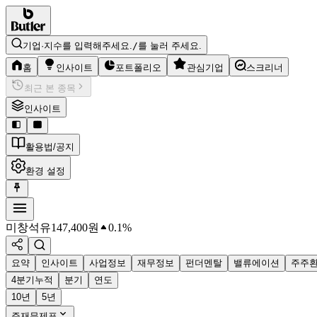
기업·지수를 입력해주세요.
/
를 눌러 주세요.
홈
인사이트
포트폴리오
관심기업
스크리너
최근 본 종목
인사이트
활용법/공지
환경 설정
미창석유
147,400
원
0.1%
요약
인사이트
사업정보
재무정보
펀더멘탈
밸류에이션
주주
4분기누적
분기
연도
10년
5년
주재무제표