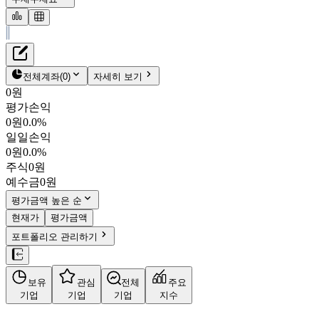
재무정보
테이블 복사하기
미창석유
펀더멘탈
전체계좌
(
0
)
자세히 보기
밸류에이션
0원
주주환원
평가손익
147,400원
0.1
%
주식정보
0원
0.0%
003650
일일손익
KOSPI
0원
0.0%
시가총액
2,564억
원
주식
0원
PBR
0.52
예수금
0원
PER
3.10
fPER
-
평가금액 높은 순
배당수익률
2.37%
현재가
평가금액
자사주비율
13.03%
포트폴리오 관리하기
결산월
12
월
사업정보
보유
관심
전체
주요
더보기
기업
기업
기업
지수