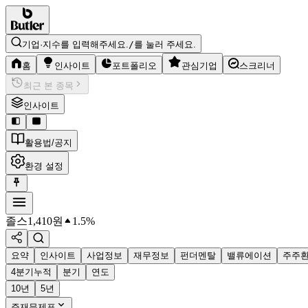
기업·지수를 입력해주세요.
/
를 눌러 주세요.
홈
인사이트
포트폴리오
관심기업
스크리너
최근 본 종목
인사이트
활용법/공지
환경 설정
졸스
1,410
원
1.5%
요약
인사이트
사업정보
재무정보
펀더멘탈
밸류에이션
주주
4분기누적
분기
연도
10년
5년
주재무제표