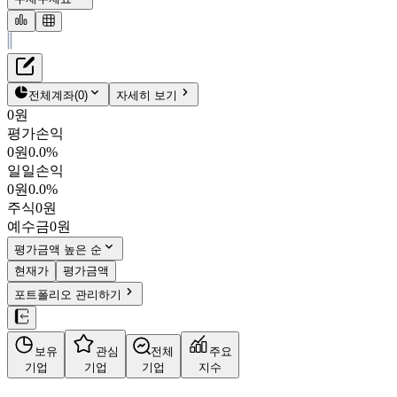
재무정보
테이블 복사하기
졸스
펀더멘탈
전체계좌
(
0
)
자세히 보기
밸류에이션
0원
주주환원
평가손익
1,410원
1.5
%
주식정보
0원
0.0%
018700
일일손익
KOSDAQ
0원
0.0%
시가총액
165억
원
주식
0원
PBR
0.64
예수금
0원
PER
-
fPER
-
평가금액 높은 순
배당수익률
-
현재가
평가금액
자사주비율
-
포트폴리오 관리하기
결산월
12
월
사업정보
보유
관심
전체
주요
더보기
기업
기업
기업
지수