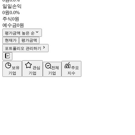
일일손익
0원
0.0%
주식
0원
예수금
0원
평가금액 높은 순
현재가
평가금액
포트폴리오 관리하기
보유
관심
전체
주요
기업
기업
기업
지수