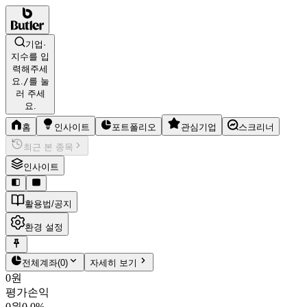
기업·
지수를 입
력해주세
요.
/
를 눌
러 주세
요.
홈
인사이트
포트폴리오
관심기업
스크리너
최근 본 종목
인사이트
활용법/공지
환경 설정
전체계좌
(
0
)
자세히 보기
0원
평가손익
0원
0.0%