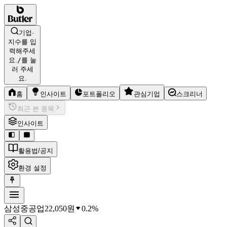
기업·
지수를 입
력해주세
요.
/
를 눌
러 주세
요.
홈
인사이트
포트폴리오
관심기업
스크리너
최근 본 종목
인사이트
활용법/공지
환경 설정
삼성중공업
22,050
원
0.2%