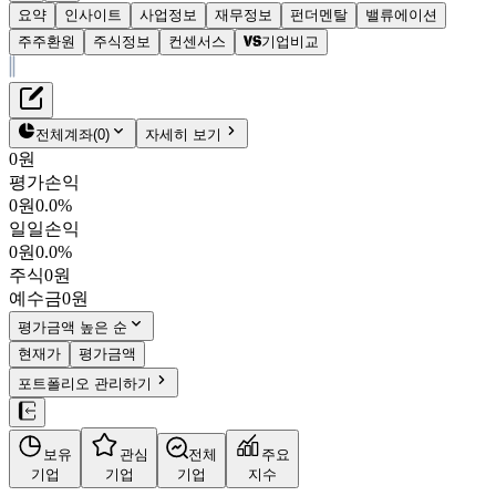
요약
인사이트
사업정보
재무정보
펀더멘탈
밸류에이션
주주환원
주식정보
컨센서스
기업비교
재무정보
테이블 복사하기
삼성중공업
펀더멘탈
전체계좌
(
0
)
자세히 보기
밸류에이션
0원
주주환원
평가손익
22,050원
0.2
%
컨센서스
0원
0.0%
010140
일일손익
주식정보
KOSPI
0원
0.0%
시가총액
19조 4,040억
원
주식
0원
PBR
4.30
예수금
0원
PER
34.96
fPER
20.47
평가금액 높은 순
배당수익률
-
현재가
평가금액
자사주비율
2.95%
포트폴리오 관리하기
결산월
12
월
4분기누적
분기
연도
10년
5년
보유
관심
전체
주요
주재무제표
기업
기업
기업
지수