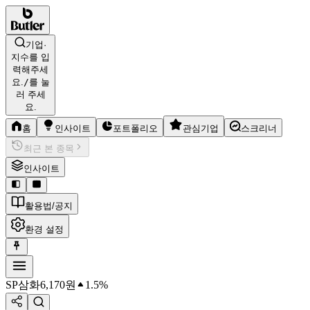
기업·
지수를 입
력해주세
요.
/
를 눌
러 주세
요.
홈
인사이트
포트폴리오
관심기업
스크리너
최근 본 종목
인사이트
활용법/공지
환경 설정
SP삼화
6,170
원
1.5%