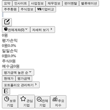
요약
인사이트
사업정보
재무정보
펀더멘탈
밸류에이션
주주환원
주식정보
기업비교
재무정보
테이블 복사하기
SP삼화
펀더멘탈
전체계좌
(
0
)
자세히 보기
밸류에이션
0원
주주환원
평가손익
6,170원
1.5
%
주식정보
0원
0.0%
000390
일일손익
KOSPI
0원
0.0%
시가총액
1,678억
원
주식
0원
PBR
0.50
예수금
0원
PER
14.09
fPER
-
평가금액 높은 순
배당수익률
5.67%
현재가
평가금액
자사주비율
-
포트폴리오 관리하기
결산월
12
월
4분기누적
분기
연도
10년
5년
보유
관심
전체
주요
주재무제표
기업
기업
기업
지수