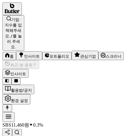
기업·
지수를 입
력해주세
요.
/
를 눌
러 주세
요.
홈
인사이트
포트폴리오
관심기업
스크리너
최근 본 종목
인사이트
활용법/공지
환경 설정
SBS
11,460
원
0.3%