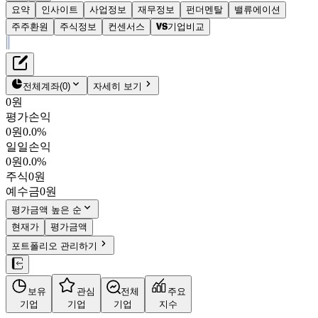
요약
인사이트
사업정보
재무정보
펀더멘탈
밸류에이션
주주환원
주식정보
컨센서스
기업비교
재무정보
테이블 복사하기
SBS
펀더멘탈
전체계좌
(
0
)
자세히 보기
밸류에이션
0원
주주환원
평가손익
11,460원
0.3
%
컨센서스
0원
0.0%
034120
KOSPI
일일손익
주식정보
시가총액
2,126억
원
0원
0.0%
PBR
0.22
주식
0원
PER
209.05
예수금
0원
fPER
11.67
평가금액 높은 순
배당수익률
2.88%
현재가
평가금액
자사주비율
0.02%
결산월
12
월
포트폴리오 관리하기
4분기누적
분기
연도
10년
5년
보유
관심
전체
주요
주재무제표
기업
기업
기업
지수