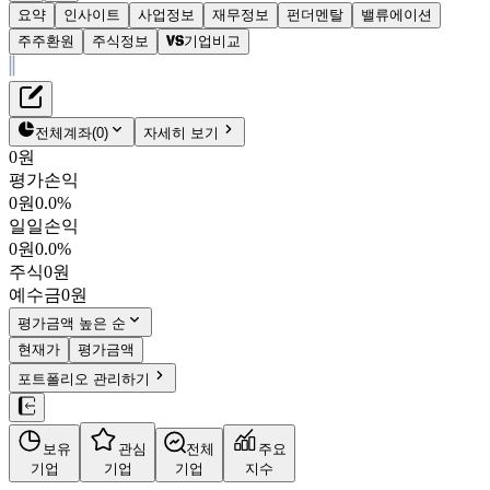
요약
인사이트
사업정보
재무정보
펀더멘탈
밸류에이션
주주환원
주식정보
기업비교
재무정보
테이블 복사하기
차AI헬스케어
펀더멘탈
전체계좌
(
0
)
자세히 보기
밸류에이션
0원
주주환원
평가손익
4,695원
0.3
%
주식정보
0원
0.0%
025620
일일손익
KOSPI
0원
0.0%
시가총액
855억
원
주식
0원
PBR
1.21
예수금
0원
PER
-
fPER
-
평가금액 높은 순
배당수익률
-
현재가
평가금액
자사주비율
-
포트폴리오 관리하기
결산월
12
월
4분기누적
분기
연도
10년
5년
보유
관심
전체
주요
주재무제표
기업
기업
기업
지수