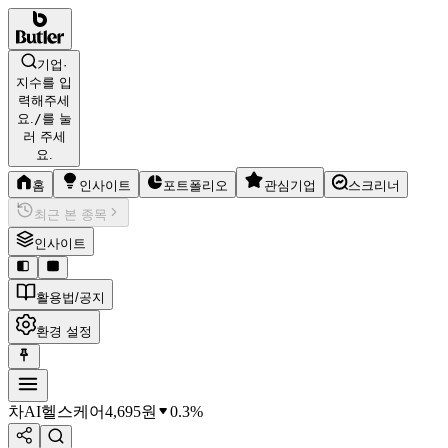
기업·
지수를 입
력해주세
요.
/
를 눌
러 주세
요.
홈
인사이트
포트폴리오
관심기업
스크리너
최근 본 종목
인사이트
활용법/공지
환경 설정
차AI헬스케어
4,695
원
0.3%