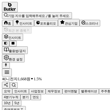
기업·지수를 입력해주세요.
/
를 눌러 주세요.
홈
인사이트
포트폴리오
관심기업
스크리너
최근 본 종목
인사이트
활용법/공지
환경 설정
써니전자
1,668
원
1.5%
요약
인사이트
사업정보
재무정보
펀더멘탈
밸류에이션
주주
4분기누적
분기
연도
10년
5년
주재무제표