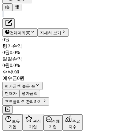
재무정보
테이블 복사하기
써니전자
펀더멘탈
전체계좌
(
0
)
자세히 보기
밸류에이션
0원
주주환원
평가손익
1,668원
1.5
%
주식정보
0원
0.0%
004770
일일손익
KOSPI
0원
0.0%
시가총액
592억
원
주식
0원
PBR
0.70
예수금
0원
PER
17.13
fPER
-
평가금액 높은 순
배당수익률
2.10%
현재가
평가금액
자사주비율
-
포트폴리오 관리하기
결산월
12
월
사업정보
보유
관심
전체
주요
더보기
기업
기업
기업
지수