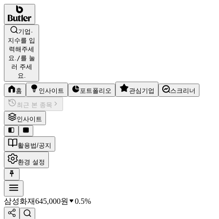
기업·
지수를 입
력해주세
요.
/
를 눌
러 주세
요.
홈
인사이트
포트폴리오
관심기업
스크리너
최근 본 종목
인사이트
활용법/공지
환경 설정
삼성화재
645,000
원
0.5%