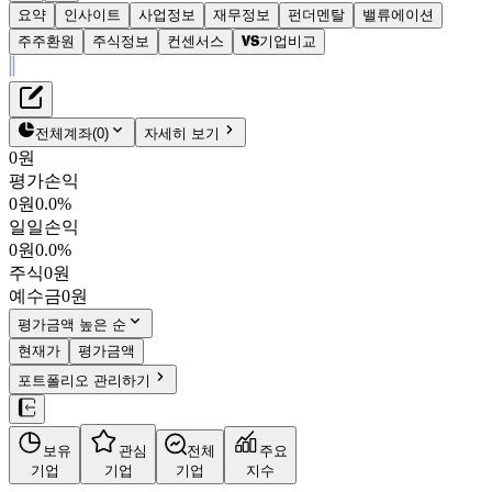
요약
인사이트
사업정보
재무정보
펀더멘탈
밸류에이션
주주환원
주식정보
컨센서스
기업비교
재무정보
테이블 복사하기
삼성화재
펀더멘탈
전체계좌
(
0
)
자세히 보기
밸류에이션
0원
주주환원
평가손익
645,000원
0.5
%
컨센서스
0원
0.0%
000810
일일손익
주식정보
KOSPI
0원
0.0%
시가총액
28조 7,976억
원
주식
0원
PBR
1.27
예수금
0원
PER
15.04
fPER
13.97
평가금액 높은 순
배당수익률
3.02%
현재가
평가금액
자사주비율
13.44%
포트폴리오 관리하기
결산월
12
월
4분기누적
분기
연도
10년
5년
보유
관심
전체
주요
주재무제표
기업
기업
기업
지수