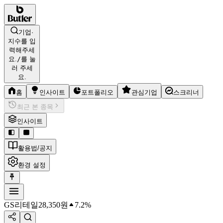
기업·
지수를 입
력해주세
요.
/
를 눌
러 주세
요.
홈
인사이트
포트폴리오
관심기업
스크리너
최근 본 종목
인사이트
활용법/공지
환경 설정
GS리테일
28,350
원
7.2%