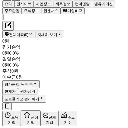
요약
인사이트
사업정보
재무정보
펀더멘탈
밸류에이션
주주환원
주식정보
컨센서스
기업비교
재무정보
테이블 복사하기
GS리테일
펀더멘탈
전체계좌
(
0
)
자세히 보기
밸류에이션
0원
주주환원
평가손익
28,350원
7.2
%
컨센서스
0원
0.0%
007070
일일손익
주식정보
KOSPI
0원
0.0%
시가총액
2조 3,703억
원
주식
0원
PBR
0.72
예수금
0원
PER
29.72
fPER
11.88
평가금액 높은 순
배당수익률
2.12%
현재가
평가금액
자사주비율
0.05%
포트폴리오 관리하기
결산월
12
월
26.06
잠정
매출액
3조 1,751억
/
영업이익
1,094억
(
예상치 대비
+1.9%
/
+8.5%
보유
관심
전체
주요
기업
기업
기업
지수
)