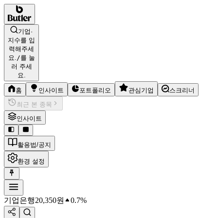
기업·
지수를 입
력해주세
요.
/
를 눌
러 주세
요.
홈
인사이트
포트폴리오
관심기업
스크리너
최근 본 종목
인사이트
활용법/공지
환경 설정
기업은행
20,350
원
0.7%