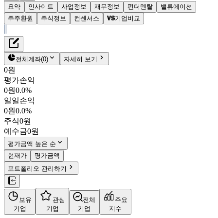
요약
인사이트
사업정보
재무정보
펀더멘탈
밸류에이션
주주환원
주식정보
컨센서스
기업비교
재무정보
테이블 복사하기
기업은행
펀더멘탈
전체계좌
(
0
)
자세히 보기
밸류에이션
0원
주주환원
평가손익
20,350원
0.7
%
컨센서스
0원
0.0%
024110
일일손익
주식정보
KOSPI
0원
0.0%
시가총액
16조 2,276억
원
주식
0원
PBR
0.44
예수금
0원
PER
6.12
fPER
5.82
평가금액 높은 순
배당수익률
6.18%
현재가
평가금액
자사주비율
-
포트폴리오 관리하기
결산월
12
월
4분기누적
분기
연도
10년
5년
보유
관심
전체
주요
주재무제표
기업
기업
기업
지수