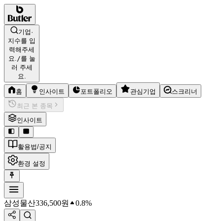
기업·
지수를 입
력해주세
요.
/
를 눌
러 주세
요.
홈
인사이트
포트폴리오
관심기업
스크리너
최근 본 종목
인사이트
활용법/공지
환경 설정
삼성물산
336,500
원
0.8%