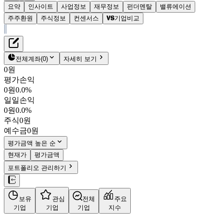
요약
인사이트
사업정보
재무정보
펀더멘탈
밸류에이션
주주환원
주식정보
컨센서스
기업비교
재무정보
테이블 복사하기
삼성물산
펀더멘탈
전체계좌
(
0
)
자세히 보기
밸류에이션
0원
주주환원
평가손익
336,500원
0.8
%
컨센서스
0원
0.0%
028260
일일손익
주식정보
KOSPI
0원
0.0%
시가총액
54조 5,694억
원
주식
0원
PBR
0.88
예수금
0원
PER
21.59
fPER
20.08
평가금액 높은 순
배당수익률
0.83%
현재가
평가금액
자사주비율
4.59%
포트폴리오 관리하기
결산월
12
월
4분기누적
분기
연도
10년
5년
보유
관심
전체
주요
주재무제표
기업
기업
기업
지수