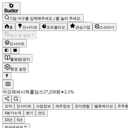
기업·지수를 입력해주세요.
/
를 눌러 주세요.
홈
인사이트
포트폴리오
관심기업
스크리너
최근 본 종목
인사이트
활용법/공지
환경 설정
아모레퍼시픽홀딩스
27,250
원
2.1%
요약
인사이트
사업정보
재무정보
펀더멘탈
밸류에이션
주주
4분기누적
분기
연도
10년
5년
주재무제표