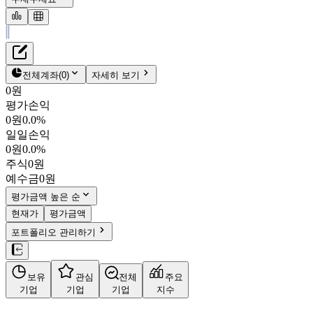
재무정보
테이블 복사하기
아모레퍼시픽홀딩스
펀더멘탈
전체계좌
(
0
)
자세히 보기
밸류에이션
0원
주주환원
평가손익
27,250원
2.1
%
컨센서스
0원
0.0%
002790
일일손익
주식정보
KOSPI
0원
0.0%
시가총액
2조 835억
원
주식
0원
PBR
0.70
예수금
0원
PER
20.17
fPER
15.74
평가금액 높은 순
배당수익률
1.47%
현재가
평가금액
자사주비율
0.23%
포트폴리오 관리하기
결산월
12
월
사업정보
보유
관심
전체
주요
더보기
기업
기업
기업
지수