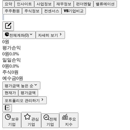
요약
인사이트
사업정보
재무정보
펀더멘탈
밸류에이션
주주환원
주식정보
컨센서스
기업비교
재무정보
테이블 복사하기
포스코퓨처엠
펀더멘탈
전체계좌
(
0
)
자세히 보기
밸류에이션
0원
주주환원
평가손익
147,500원
0.9
%
컨센서스
0원
0.0%
003670
일일손익
주식정보
KOSPI
0원
0.0%
시가총액
13조 1,196억
원
주식
0원
PBR
3.17
예수금
0원
PER
-
fPER
482.18
평가금액 높은 순
배당수익률
0.17%
현재가
평가금액
자사주비율
0.00%
포트폴리오 관리하기
결산월
12
월
4분기누적
분기
연도
10년
5년
보유
관심
전체
주요
주재무제표
기업
기업
기업
지수