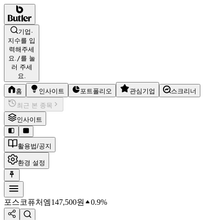
기업·
지수를 입
력해주세
요.
/
를 눌
러 주세
요.
홈
인사이트
포트폴리오
관심기업
스크리너
최근 본 종목
인사이트
활용법/공지
환경 설정
포스코퓨처엠
147,500
원
0.9%