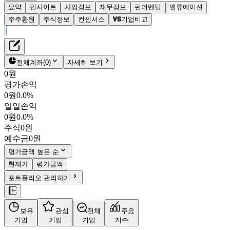
요약
인사이트
사업정보
재무정보
펀더멘탈
밸류에이션
주주환원
주식정보
컨센서스
기업비교
재무정보
테이블 복사하기
풍산홀딩스
펀더멘탈
전체계좌
(
0
)
자세히 보기
밸류에이션
0원
주주환원
평가손익
37,250원
0.4
%
컨센서스
0원
0.0%
005810
일일손익
주식정보
KOSPI
0원
0.0%
시가총액
5,370억
원
주식
0원
PBR
0.45
예수금
0원
PER
5.88
fPER
4.37
평가금액 높은 순
배당수익률
4.30%
현재가
평가금액
자사주비율
4.78%
포트폴리오 관리하기
결산월
12
월
4분기누적
분기
연도
10년
5년
보유
관심
전체
주요
주재무제표
기업
기업
기업
지수