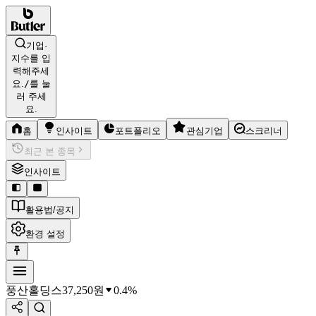
기업·
지수를 입
력해주세
요.
/
를 눌
러 주세
요.
홈
인사이트
포트폴리오
관심기업
스크리너
최근 본 종목
인사이트
활용법/공지
환경 설정
풍산홀딩스
37,250
원
0.4%