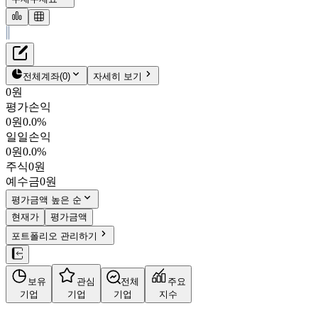
재무정보
테이블 복사하기
한국정보통신
펀더멘탈
전체계좌
(
0
)
자세히 보기
밸류에이션
0원
주주환원
평가손익
8,050원
0.4
%
컨센서스
0원
0.0%
025770
일일손익
주식정보
KOSDAQ
0원
0.0%
시가총액
3,014억
원
주식
0원
PBR
0.91
예수금
0원
PER
8.22
fPER
-
평가금액 높은 순
배당수익률
3.60%
현재가
평가금액
자사주비율
6.02%
포트폴리오 관리하기
결산월
12
월
사업정보
보유
관심
전체
주요
더보기
기업
기업
기업
지수