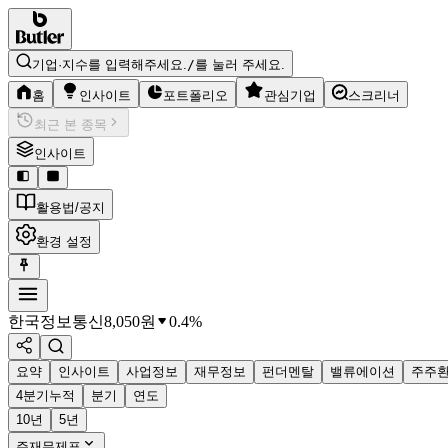
기업·지수를 입력해주세요.
/
를 눌러 주세요.
홈
인사이트
포트폴리오
관심기업
스크리너
최근 본 종목
인사이트
활용법/공지
환경 설정
한국정보통신
8,050
원
0.4%
요약
인사이트
사업정보
재무정보
펀더멘탈
밸류에이션
주주
4분기누적
분기
연도
10년
5년
주재무제표