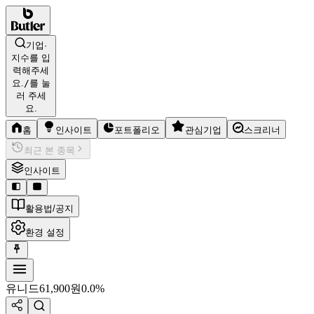
기업·
지수를 입
력해주세
요.
/
를 눌
러 주세
요.
홈
인사이트
포트폴리오
관심기업
스크리너
최근 본 종목
인사이트
활용법/공지
환경 설정
유니드
61,900
원
0.0%