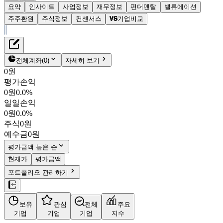
요약
인사이트
사업정보
재무정보
펀더멘탈
밸류에이션
주주환원
주식정보
컨센서스
기업비교
재무정보
테이블 복사하기
유니드
펀더멘탈
전체계좌
(
0
)
자세히 보기
밸류에이션
0원
주주환원
평가손익
61,900원
0.0
%
컨센서스
0원
0.0%
014830
일일손익
주식정보
KOSPI
0원
0.0%
시가총액
4,189억
원
주식
0원
PBR
0.36
예수금
0원
PER
6.18
fPER
4.77
평가금액 높은 순
배당수익률
3.23%
현재가
평가금액
자사주비율
1.90%
포트폴리오 관리하기
결산월
12
월
4분기누적
분기
연도
10년
5년
보유
관심
전체
주요
주재무제표
기업
기업
기업
지수