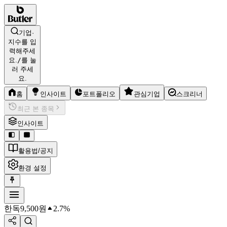
기업·
지수를 입
력해주세
요.
/
를 눌
러 주세
요.
홈
인사이트
포트폴리오
관심기업
스크리너
최근 본 종목
인사이트
활용법/공지
환경 설정
한독
9,500
원
2.7%