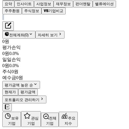
요약
인사이트
사업정보
재무정보
펀더멘탈
밸류에이션
주주환원
주식정보
기업비교
재무정보
테이블 복사하기
한독
펀더멘탈
전체계좌
(
0
)
자세히 보기
밸류에이션
0원
주주환원
평가손익
9,500원
2.7
%
주식정보
0원
0.0%
002390
일일손익
KOSPI
0원
0.0%
시가총액
1,308억
원
주식
0원
PBR
0.49
예수금
0원
PER
-
fPER
-
평가금액 높은 순
배당수익률
2.11%
현재가
평가금액
자사주비율
5.61%
포트폴리오 관리하기
결산월
12
월
4분기누적
분기
연도
10년
5년
보유
관심
전체
주요
주재무제표
기업
기업
기업
지수