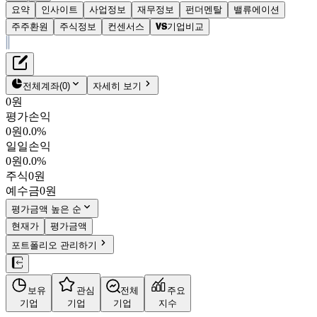
요약
인사이트
사업정보
재무정보
펀더멘탈
밸류에이션
주주환원
주식정보
컨센서스
기업비교
재무정보
테이블 복사하기
동화기업
펀더멘탈
전체계좌
(
0
)
자세히 보기
밸류에이션
0원
주주환원
평가손익
6,200원
0.8
%
컨센서스
0원
0.0%
025900
일일손익
주식정보
KOSDAQ
0원
0.0%
시가총액
3,135억
원
주식
0원
PBR
0.38
예수금
0원
PER
-
fPER
-
평가금액 높은 순
배당수익률
-
현재가
평가금액
자사주비율
9.53%
포트폴리오 관리하기
결산월
12
월
4분기누적
분기
연도
10년
5년
보유
관심
전체
주요
주재무제표
기업
기업
기업
지수