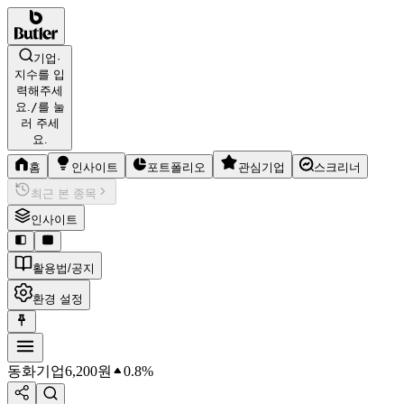
기업·
지수를 입
력해주세
요.
/
를 눌
러 주세
요.
홈
인사이트
포트폴리오
관심기업
스크리너
최근 본 종목
인사이트
활용법/공지
환경 설정
동화기업
6,200
원
0.8%