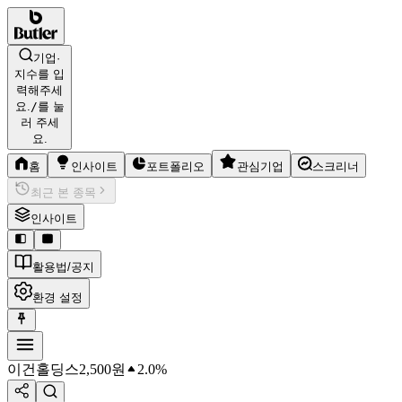
기업·
지수를 입
력해주세
요.
/
를 눌
러 주세
요.
홈
인사이트
포트폴리오
관심기업
스크리너
최근 본 종목
인사이트
활용법/공지
환경 설정
이건홀딩스
2,500
원
2.0%