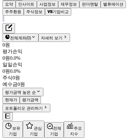
요약
인사이트
사업정보
재무정보
펀더멘탈
밸류에이션
주주환원
주식정보
기업비교
재무정보
테이블 복사하기
이건홀딩스
펀더멘탈
전체계좌
(
0
)
자세히 보기
밸류에이션
0원
주주환원
평가손익
2,500원
2.0
%
주식정보
0원
0.0%
039020
일일손익
KOSDAQ
0원
0.0%
시가총액
565억
원
주식
0원
PBR
0.30
예수금
0원
PER
-
fPER
-
평가금액 높은 순
배당수익률
2.00%
현재가
평가금액
자사주비율
-
포트폴리오 관리하기
결산월
12
월
4분기누적
분기
연도
10년
5년
보유
관심
전체
주요
주재무제표
기업
기업
기업
지수