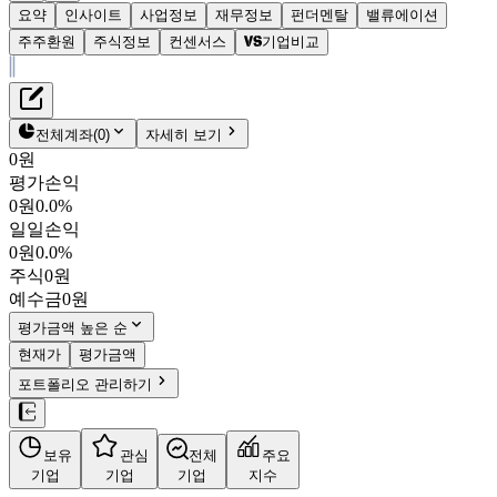
요약
인사이트
사업정보
재무정보
펀더멘탈
밸류에이션
주주환원
주식정보
컨센서스
기업비교
재무정보
테이블 복사하기
광무
펀더멘탈
전체계좌
(
0
)
자세히 보기
밸류에이션
0원
주주환원
평가손익
1,410원
0.8
%
컨센서스
0원
0.0%
029480
일일손익
주식정보
KOSDAQ
0원
0.0%
시가총액
842억
원
주식
0원
PBR
0.37
예수금
0원
PER
2.78
fPER
-
평가금액 높은 순
배당수익률
-
현재가
평가금액
자사주비율
0.03%
포트폴리오 관리하기
결산월
12
월
4분기누적
분기
연도
10년
5년
보유
관심
전체
주요
주재무제표
기업
기업
기업
지수