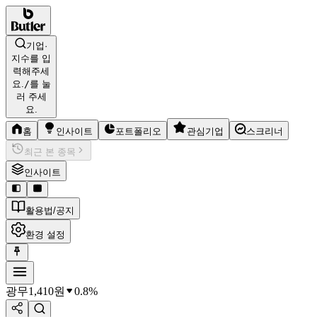
기업·
지수를 입
력해주세
요.
/
를 눌
러 주세
요.
홈
인사이트
포트폴리오
관심기업
스크리너
최근 본 종목
인사이트
활용법/공지
환경 설정
광무
1,410
원
0.8%