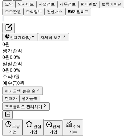
요약
인사이트
사업정보
재무정보
펀더멘탈
밸류에이션
주주환원
주식정보
컨센서스
기업비교
재무정보
테이블 복사하기
한국팩키지
펀더멘탈
전체계좌
(
0
)
자세히 보기
밸류에이션
0원
주주환원
평가손익
1,383원
0.0
%
컨센서스
0원
0.0%
037230
일일손익
주식정보
KOSDAQ
0원
0.0%
시가총액
412억
원
주식
0원
PBR
0.37
예수금
0원
PER
7.73
fPER
-
평가금액 높은 순
배당수익률
3.62%
현재가
평가금액
자사주비율
-
포트폴리오 관리하기
결산월
12
월
4분기누적
분기
연도
10년
5년
보유
관심
전체
주요
기업
기업
기업
지수
사업정보