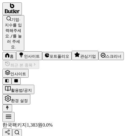
기업·
지수를 입
력해주세
요.
/
를 눌
러 주세
요.
홈
인사이트
포트폴리오
관심기업
스크리너
최근 본 종목
인사이트
활용법/공지
환경 설정
한국팩키지
1,383
원
0.0%