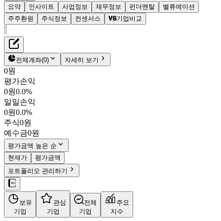
요약
인사이트
사업정보
재무정보
펀더멘탈
밸류에이션
주주환원
주식정보
컨센서스
기업비교
재무정보
테이블 복사하기
광주신세계
펀더멘탈
전체계좌
(
0
)
자세히 보기
밸류에이션
0원
주주환원
평가손익
38,850원
1.5
%
컨센서스
0원
0.0%
037710
일일손익
주식정보
KOSPI
0원
0.0%
시가총액
2,963억
원
주식
0원
PBR
0.34
예수금
0원
PER
6.36
fPER
5.45
평가금액 높은 순
배당수익률
7.72%
현재가
평가금액
자사주비율
4.15%
포트폴리오 관리하기
결산월
12
월
4분기누적
분기
연도
10년
5년
보유
관심
전체
주요
기업
기업
기업
지수
사업정보