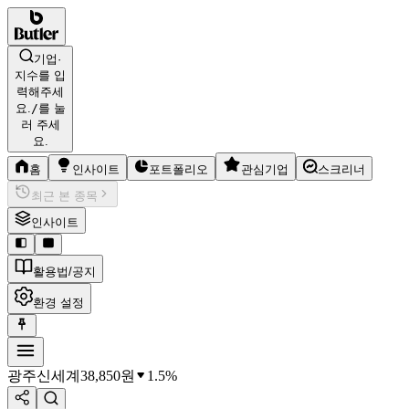
기업·
지수를 입
력해주세
요.
/
를 눌
러 주세
요.
홈
인사이트
포트폴리오
관심기업
스크리너
최근 본 종목
인사이트
활용법/공지
환경 설정
광주신세계
38,850
원
1.5%