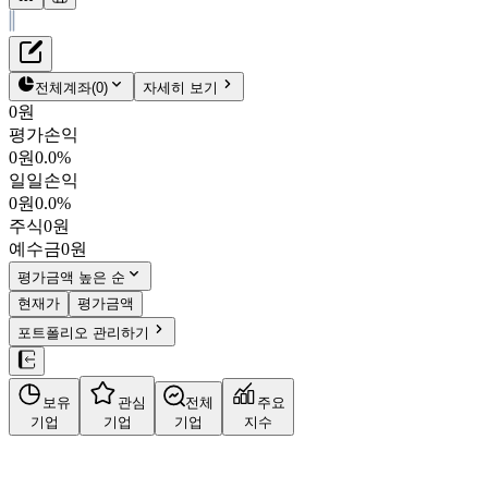
재무정보
테이블 복사하기
하츠
펀더멘탈
전체계좌
(
0
)
자세히 보기
밸류에이션
0원
주주환원
평가손익
3,535원
3.1
%
컨센서스
0원
0.0%
066130
일일손익
주식정보
KOSDAQ
0원
0.0%
시가총액
452억
원
주식
0원
PBR
0.39
예수금
0원
PER
5.40
fPER
-
평가금액 높은 순
배당수익률
3.96%
현재가
평가금액
자사주비율
6.08%
포트폴리오 관리하기
결산월
12
월
사업정보
보유
관심
전체
주요
더보기
기업
기업
기업
지수