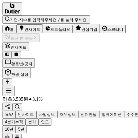
기업·지수를 입력해주세요.
/
를 눌러 주세요.
홈
인사이트
포트폴리오
관심기업
스크리너
최근 본 종목
인사이트
활용법/공지
환경 설정
하츠
3,535
원
3.1%
요약
인사이트
사업정보
재무정보
펀더멘탈
밸류에이션
주주
4분기누적
분기
연도
10년
5년