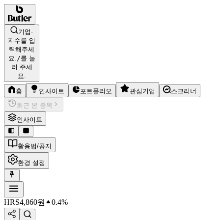
기업·
지수를 입
력해주세
요.
/
를 눌
러 주세
요.
홈
인사이트
포트폴리오
관심기업
스크리너
최근 본 종목
인사이트
활용법/공지
환경 설정
HRS
4,860
원
0.4%