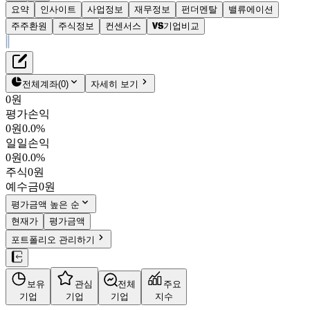
요약
인사이트
사업정보
재무정보
펀더멘탈
밸류에이션
주주환원
주식정보
컨센서스
기업비교
재무정보
테이블 복사하기
HRS
펀더멘탈
전체계좌
(
0
)
자세히 보기
밸류에이션
0원
주주환원
평가손익
4,860원
0.4
%
컨센서스
0원
0.0%
036640
KOSDAQ
일일손익
주식정보
시가총액
795억
원
0원
0.0%
PBR
0.61
주식
0원
PER
5.97
예수금
0원
fPER
4.97
평가금액 높은 순
배당수익률
6.17%
현재가
평가금액
자사주비율
2.28%
결산월
12
월
포트폴리오 관리하기
4분기누적
분기
연도
10년
5년
보유
관심
전체
주요
주재무제표
기업
기업
기업
지수