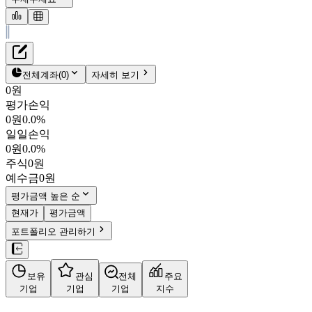
재무정보
테이블 복사하기
케이바이오랩스
펀더멘탈
전체계좌
(
0
)
자세히 보기
밸류에이션
0원
주주환원
평가손익
1,008원
0.7
%
주식정보
0원
0.0%
038530
일일손익
KOSDAQ
0원
0.0%
시가총액
261억
원
주식
0원
PBR
0.48
예수금
0원
PER
-
fPER
-
평가금액 높은 순
배당수익률
-
현재가
평가금액
자사주비율
0.19%
포트폴리오 관리하기
결산월
12
월
사업정보
보유
관심
전체
주요
더보기
기업
기업
기업
지수