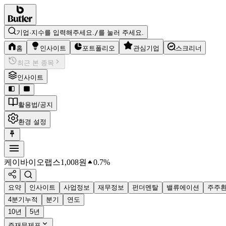
기업·지수를 입력해주세요.
/
를 눌러 주세요.
홈
인사이트
포트폴리오
관심기업
스크리너
최근 본 종목
인사이트
활용법/공지
환경 설정
케이바이오랩스
1,008
원
0.7%
요약
인사이트
사업정보
재무정보
펀더멘탈
밸류에이션
주주
4분기누적
분기
연도
10년
5년
주재무제표