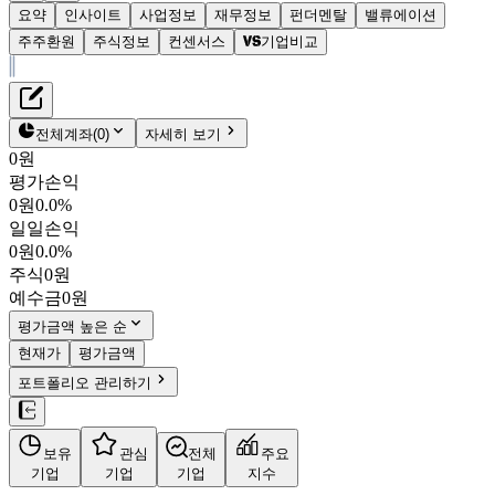
요약
인사이트
사업정보
재무정보
펀더멘탈
밸류에이션
주주환원
주식정보
컨센서스
기업비교
재무정보
테이블 복사하기
대한유화
펀더멘탈
전체계좌
(
0
)
자세히 보기
밸류에이션
0원
주주환원
평가손익
93,700원
2.9
%
컨센서스
0원
0.0%
006650
일일손익
주식정보
KOSPI
0원
0.0%
시가총액
6,091억
원
주식
0원
PBR
0.32
예수금
0원
PER
7.32
fPER
7.82
평가금액 높은 순
배당수익률
1.39%
현재가
평가금액
자사주비율
4.98%
포트폴리오 관리하기
결산월
12
월
4분기누적
분기
연도
10년
5년
보유
관심
전체
주요
주재무제표
기업
기업
기업
지수