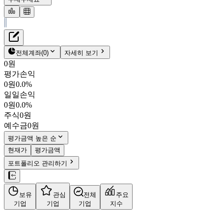
재무정보
테이블 복사하기
서울평가정보
펀더멘탈
전체계좌
(
0
)
자세히 보기
밸류에이션
0원
주주환원
평가손익
1,573원
0.8
%
컨센서스
0원
0.0%
036120
일일손익
주식정보
KOSDAQ
0원
0.0%
시가총액
553억
원
주식
0원
PBR
1.91
예수금
0원
PER
9.11
fPER
-
평가금액 높은 순
배당수익률
5.09%
현재가
평가금액
자사주비율
4.00%
포트폴리오 관리하기
결산월
12
월
사업정보
보유
관심
전체
주요
더보기
기업
기업
기업
지수