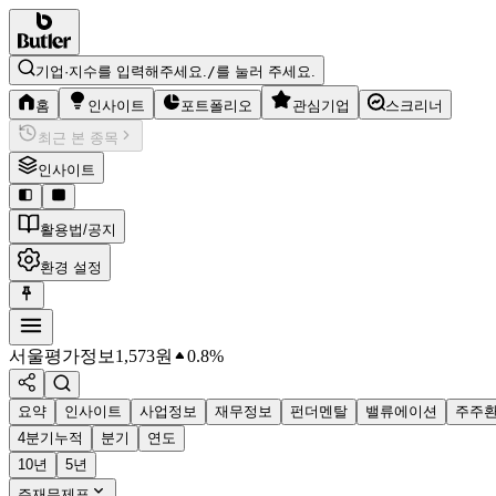
기업·지수를 입력해주세요.
/
를 눌러 주세요.
홈
인사이트
포트폴리오
관심기업
스크리너
최근 본 종목
인사이트
활용법/공지
환경 설정
서울평가정보
1,573
원
0.8%
요약
인사이트
사업정보
재무정보
펀더멘탈
밸류에이션
주주
4분기누적
분기
연도
10년
5년
주재무제표