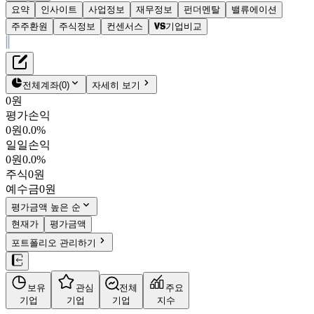
요약
인사이트
사업정보
재무정보
펀더멘탈
밸류에이션
주주환원
주식정보
컨센서스
기업비교
재무정보
테이블 복사하기
신세계푸드
펀더멘탈
전체계좌
(
0
)
자세히 보기
밸류에이션
0원
주주환원
평가손익
38,150원
0.0
%
컨센서스
0원
0.0%
031440
일일손익
주식정보
KOSPI
0원
0.0%
시가총액
1,477억
원
주식
0원
PBR
0.41
예수금
0원
PER
1.94
fPER
5.91
평가금액 높은 순
배당수익률
2.36%
현재가
평가금액
자사주비율
6.64%
포트폴리오 관리하기
결산월
12
월
4분기누적
분기
연도
10년
5년
보유
관심
전체
주요
주재무제표
기업
기업
기업
지수