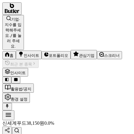
기업·
지수를 입
력해주세
요.
/
를 눌
러 주세
요.
홈
인사이트
포트폴리오
관심기업
스크리너
최근 본 종목
인사이트
활용법/공지
환경 설정
신세계푸드
38,150
원
0.0%