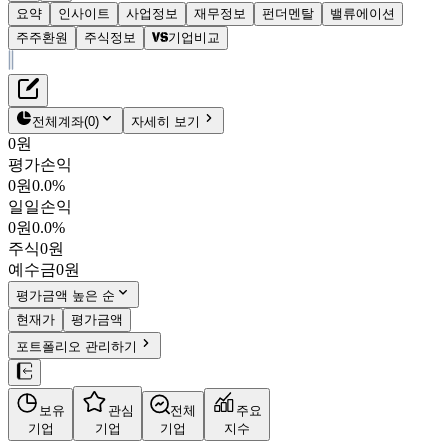
요약
인사이트
사업정보
재무정보
펀더멘탈
밸류에이션
주주환원
주식정보
기업비교
재무정보
테이블 복사하기
인트론바이오
펀더멘탈
전체계좌
(
0
)
자세히 보기
밸류에이션
0원
주주환원
평가손익
2,585원
0.8
%
주식정보
0원
0.0%
048530
일일손익
KOSDAQ
0원
0.0%
시가총액
799억
원
주식
0원
PBR
1.24
예수금
0원
PER
-
fPER
-
평가금액 높은 순
배당수익률
-
현재가
평가금액
자사주비율
2.28%
포트폴리오 관리하기
결산월
12
월
4분기누적
분기
연도
10년
5년
보유
관심
전체
주요
주재무제표
기업
기업
기업
지수