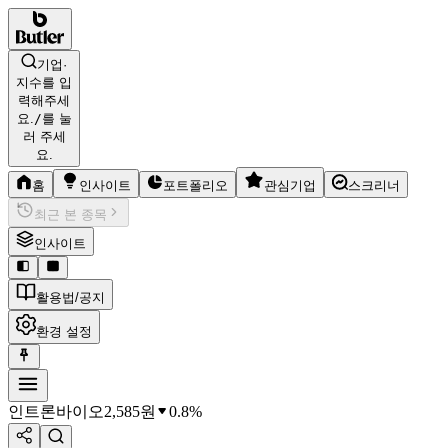
기업·
지수를 입
력해주세
요.
/
를 눌
러 주세
요.
홈
인사이트
포트폴리오
관심기업
스크리너
최근 본 종목
인사이트
활용법/공지
환경 설정
인트론바이오
2,585
원
0.8%