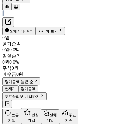
재무정보
테이블 복사하기
오르비텍
펀더멘탈
전체계좌
(
0
)
자세히 보기
밸류에이션
0원
주주환원
평가손익
4,690원
2.0
%
컨센서스
0원
0.0%
046120
일일손익
주식정보
KOSDAQ
0원
0.0%
시가총액
1,588억
원
주식
0원
PBR
1.60
예수금
0원
PER
11.17
fPER
-
평가금액 높은 순
배당수익률
-
현재가
평가금액
자사주비율
1.00%
포트폴리오 관리하기
결산월
12
월
사업정보
보유
관심
전체
주요
더보기
기업
기업
기업
지수