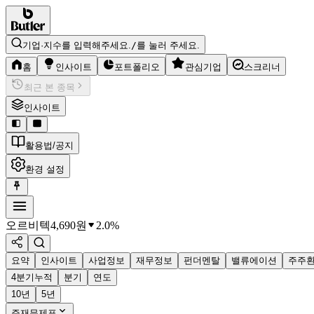
기업·지수를 입력해주세요.
/
를 눌러 주세요.
홈
인사이트
포트폴리오
관심기업
스크리너
최근 본 종목
인사이트
활용법/공지
환경 설정
오르비텍
4,690
원
2.0%
요약
인사이트
사업정보
재무정보
펀더멘탈
밸류에이션
주주
4분기누적
분기
연도
10년
5년
주재무제표