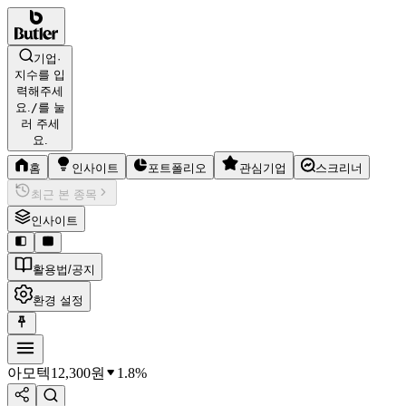
기업·
지수를 입
력해주세
요.
/
를 눌
러 주세
요.
홈
인사이트
포트폴리오
관심기업
스크리너
최근 본 종목
인사이트
활용법/공지
환경 설정
아모텍
12,300
원
1.8%