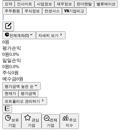
요약
인사이트
사업정보
재무정보
펀더멘탈
밸류에이션
주주환원
주식정보
컨센서스
기업비교
재무정보
테이블 복사하기
아모텍
펀더멘탈
전체계좌
(
0
)
자세히 보기
밸류에이션
0원
주주환원
평가손익
12,300원
1.8
%
컨센서스
0원
0.0%
052710
일일손익
주식정보
KOSDAQ
0원
0.0%
시가총액
1,797억
원
주식
0원
PBR
1.12
예수금
0원
PER
30.20
fPER
21.33
평가금액 높은 순
배당수익률
-
현재가
평가금액
자사주비율
0.02%
포트폴리오 관리하기
결산월
12
월
4분기누적
분기
연도
10년
5년
보유
관심
전체
주요
주재무제표
기업
기업
기업
지수