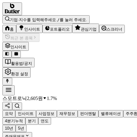
기업·지수를 입력해주세요.
/
를 눌러 주세요.
홈
인사이트
포트폴리오
관심기업
스크리너
최근 본 종목
인사이트
활용법/공지
환경 설정
스모트로닉
2,605
원
1.7%
요약
인사이트
사업정보
재무정보
펀더멘탈
밸류에이션
주주
4분기누적
분기
연도
10년
5년
주재무제표