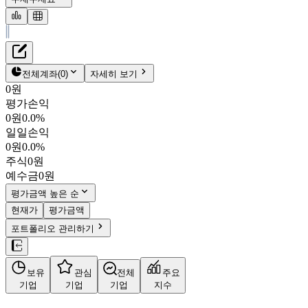
재무정보
테이블 복사하기
스모트로닉
펀더멘탈
전체계좌
(
0
)
자세히 보기
밸류에이션
0원
주주환원
평가손익
2,605원
1.7
%
주식정보
0원
0.0%
066590
일일손익
KOSDAQ
0원
0.0%
시가총액
1,008억
원
주식
0원
PBR
1.22
예수금
0원
PER
-
fPER
-
평가금액 높은 순
배당수익률
-
현재가
평가금액
자사주비율
-
포트폴리오 관리하기
결산월
12
월
사업정보
보유
관심
전체
주요
더보기
기업
기업
기업
지수