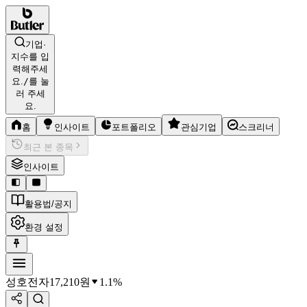
기업·
지수를 입
력해주세
요.
/
를 눌
러 주세
요.
홈
인사이트
포트폴리오
관심기업
스크리너
최근 본 종목
인사이트
활용법/공지
환경 설정
성호전자
17,210
원
1.1%