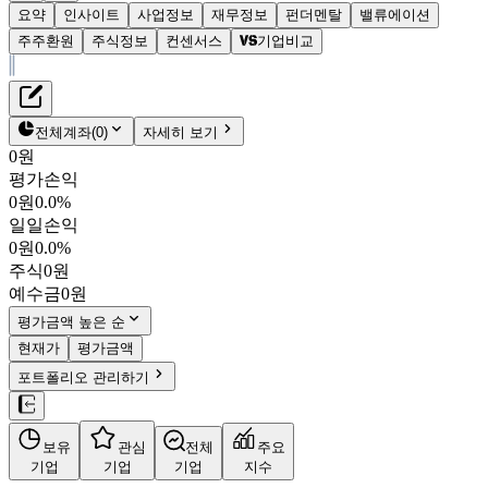
요약
인사이트
사업정보
재무정보
펀더멘탈
밸류에이션
주주환원
주식정보
컨센서스
기업비교
재무정보
테이블 복사하기
성호전자
펀더멘탈
전체계좌
(
0
)
자세히 보기
밸류에이션
0원
주주환원
평가손익
17,210원
1.1
%
컨센서스
0원
0.0%
043260
일일손익
주식정보
KOSDAQ
0원
0.0%
시가총액
1조 2,347억
원
주식
0원
PBR
2.12
예수금
0원
PER
3.01
fPER
3.55
평가금액 높은 순
배당수익률
-
현재가
평가금액
자사주비율
-
포트폴리오 관리하기
결산월
12
월
4분기누적
분기
연도
10년
5년
보유
관심
전체
주요
주재무제표
기업
기업
기업
지수