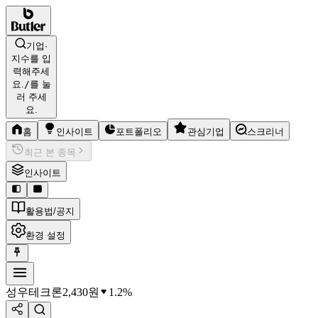
기업·
지수를 입
력해주세
요.
/
를 눌
러 주세
요.
홈
인사이트
포트폴리오
관심기업
스크리너
최근 본 종목
인사이트
활용법/공지
환경 설정
성우테크론
2,430
원
1.2%